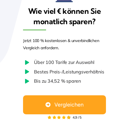
Wie viel € können Sie
Anträge & Formulare (Link)
monatlich sparen?
Leistungen der Beihilfe (pdf.)
Beihilfe Informationen des Landes (Link)
Direktlink zur Beihilfeverordnung (Link)
Jetzt 100 % kostenlosen & unverbindlichen
Vergleich anfordern.
Über 100 Tarife zur Auswahl
Beihilfe Schleswig-Holstein Formulare
Bestes Preis-/Leistungsverhältnis
Bis zu 34,52 % sparen
Anträge & Formulare (Link)
Leistungen der Beihilfe (pdf.)
Beihilfe Informationen des Landes (Link)
Direktlink zur Beihilfeverordnung (Link)
Vergleichen
4,9
/
5
Beihilfe Thüringen Formulare