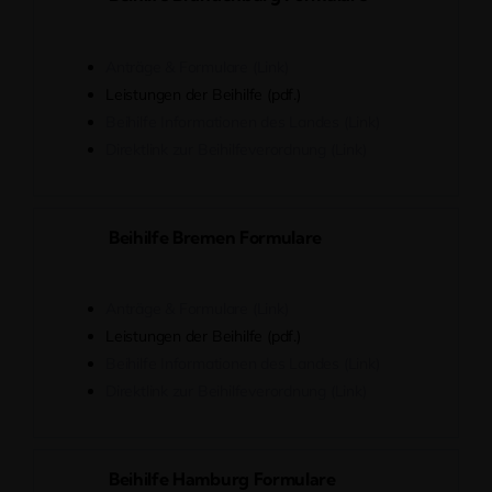
Anträge & Formulare (Link)
Leistungen der Beihilfe (pdf.)
Beihilfe Informationen des Landes (Link)
Direktlink zur Beihilfeverordnung (Link)
Beihilfe Bremen Formulare
Anträge & Formulare (Link)
Leistungen der Beihilfe (pdf.)
Beihilfe Informationen des Landes (Link)
Direktlink zur Beihilfeverordnung (Link)
Beihilfe Hamburg Formulare