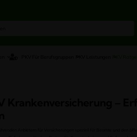
en
PKV Für Berufsgruppen
PKV Leistungen
PKV Ratge
V Krankenversicherung – E
n
führenden Anbietern für Versicherungen speziell für Beamte und den öff