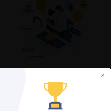
Kostenloser Preisvergleich
2025 Mit Sofort Ergebnis!
Über 40+ Private Krankenkassen im
direkten Vergleich.