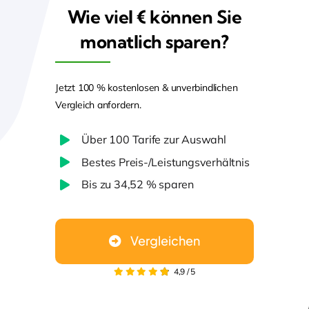
Transparenter Überblick über die
Wie viel € können Sie
Testsieger-Tarife.
monatlich sparen?
100 % kostenlos & unverbindlich.
Jetzt 100 % kostenlosen & unverbindlichen
Vergleich anfordern.
Über 100 Tarife zur Auswahl
Preisvergleich Starten
Bestes Preis-/Leistungsverhältnis
Bis zu 34,52 % sparen
4,9
/
5
Vergleichen
4,9
/
5
Fazit Liste Private