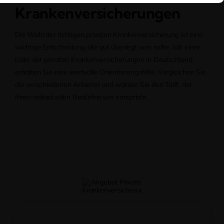
Krankenversicherungen
Die Wahl der richtigen privaten Krankenversicherung ist eine
wichtige Entscheidung, die gut überlegt sein sollte. Mit einer
Liste der privaten Krankenversicherungen in Deutschland
erhalten Sie eine wertvolle Orientierungshilfe. Vergleichen Sie
die verschiedenen Anbieter und wählen Sie den Tarif, der
Ihren individuellen Bedürfnissen entspricht.