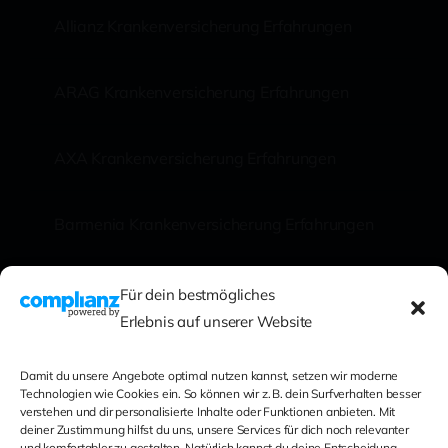
Allianz Krankenversicherung Erfahrungen
ARAG Krankenversicherung Erfahrungen
AXA Krankenversicherung Erfahrungen
Barmenia Krankenversicherung Erfahrungen
Für dein bestmögliches
Erlebnis auf unserer Website
0441 249 262 80
Damit du unsere Angebote optimal nutzen kannst, setzen wir moderne
Technologien wie Cookies ein. So können wir z. B. dein Surfverhalten besser
verstehen und dir personalisierte Inhalte oder Funktionen anbieten. Mit
deiner Zustimmung hilfst du uns, unsere Services für dich noch relevanter
und komfortabler zu gestalten. Natürlich kannst du deine Entscheidung