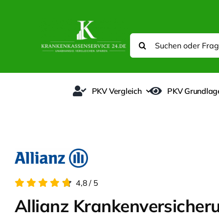
Zum
Inhalt
springen
Suche
nach:
PKV Vergleich
PKV Grundlag
4,8
/
5
Allianz Krankenversicher