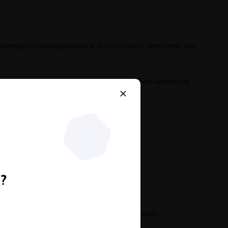
ukünftiger Leistungsansprüche sicherzustellen. Versicherer wie
s Jahres 2024 analysiert wurden. Dabei wird jede Anpassung
et?
n?
die Beiträge im Alter stabil halten.
eziellen Zusatzversicherungen können von höheren