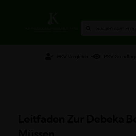
Zum
Inhalt
springen
Suche
nach:
PKV Vergleich
PKV Grundlag
Leitfaden Zur Debeka B
Müssen