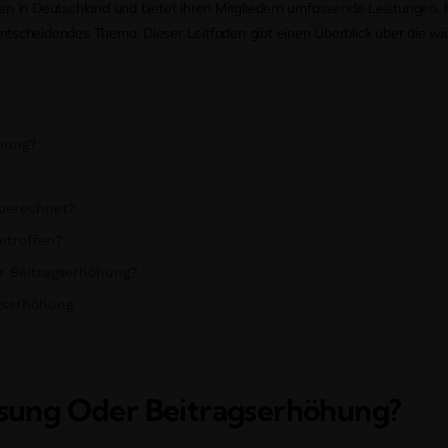
en in Deutschland und bietet ihren Mitgliedern umfassende Leistungen. 
tscheidendes Thema. Dieser Leitfaden gibt einen Überblick über die wi
öhung?
 berechnet?
etroffen?
er Beitragserhöhung?
gserhöhung
assung Oder Beitragserhöhung?