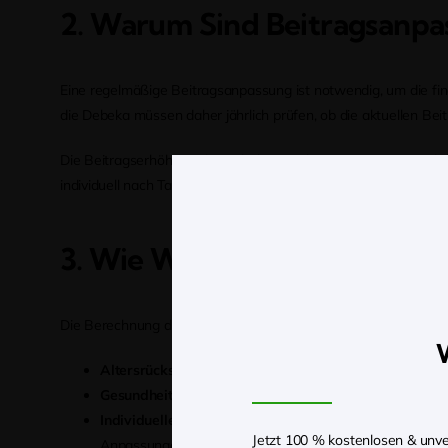
2. Warum Sind Beitragsanp
Eine regelmäßige Beitragsanpassung ist notwendig, um die fina
die Debeka müssen daher jährlich prüfen, ob die aktuellen Be
Die Beitragserhöhung der Debeka im Jahr 2025 ist voraussicht
individuell nach Tarif und Altersgruppe berechnet, um fair und
3. Wie Werden Beitragserh
Die Berechnung der Beiträge ist komplex und unterliegt stren
W
Altersrückstellungen:
Privatversicherte zahlen im Laufe 
Gesundheitskostenentwicklung
: Erhöhen sich die Gesu
Individueller Tarif:
Die Höhe der Anpassung hängt stark
Jetzt 100 % kostenlosen & unve
Anpassungen betroffen sein.