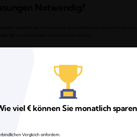
assungen Notwendig?
nzielle Stabilität der Versicherung zu gewährleisten und die Erfüllung z
iträge die zu erwartenden Kosten decken können.
lich auf eine Kombination von Faktoren zurückzuführen, die im Laufe de
 bedarfsgerecht zu bleiben.
öhungen Bei Der Debeka Berechn
gen gesetzlichen Vorgaben. Die wichtigsten Aspekte sind:
ie viel € können Sie monatlich spare
ihres Lebens in die Altersrückstellungen ein. Diese Rückstellungen sollen 
ndheitskosten, wird dies in der Beitragsanpassung berücksichtigt.
 vom gewählten Tarif ab. Tarife mit umfangreichen Leistungen oder sp
rbindlichen Vergleich anfordern.