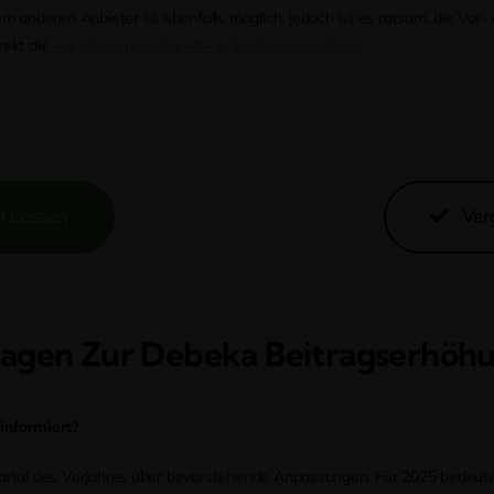
m anderen Anbieter ist ebenfalls möglich, jedoch ist es ratsam, die Vor
rekt die
Angebote mit über 40+ Anbieter vergleichen.
n Lassen
Ver
ragen Zur Debeka Beitragserhöh
informiert?
uartal des Vorjahres über bevorstehende Anpassungen. Für 2025 bedeutet 