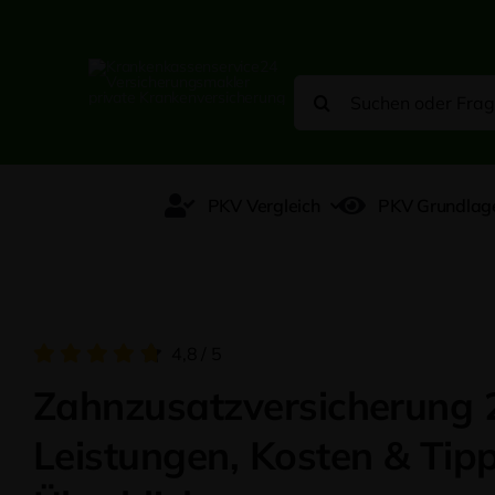
Zum
Inhalt
springen
Suche
nach:
PKV Vergleich
PKV Grundlag
4,8
/
5
Zahnzusatzversicherung 
Leistungen, Kosten & Tip