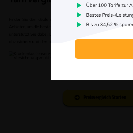
Über 100 Tarife zur 
Bestes Preis-/Leistun
Finden Sie den idealen Tarif für Ihre Zahnzusatzversicherung und ve
Bis zu 34,52 % spare
Anbieter, um die beste Absicherung zu attraktiven Konditionen zu 
unterstützt Sie dabei, Leistungen wie Zahnreinigung, Zahnersatz o
abzusichern und den passenden Tarif für Ihre individuellen Bedürfn
Preisvergleich Starten