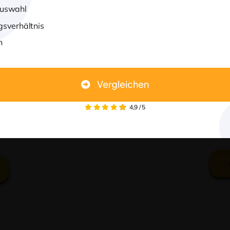
Auswahl
gsverhältnis
rgleichen Sie zahlreiche
n
erhalten. Unsere Beratung
der Implantate optimal
isse zu wählen.
Vergleichen
4,9
/
5