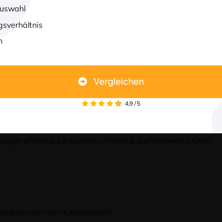
Auswahl
gsverhältnis
n
eistungsausschlüsse oder Ablehnung.
Vergleichen
, älteren Versicherten oder bestehenden Vorerkrankungen.
4,9
/
5
agen ehrlich beantworten, Fristen & Definitionen prüfen.
rkrankungen nicht abgedeckt