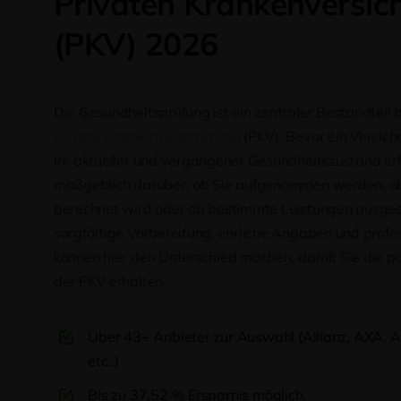
Privaten Krankenversic
(PKV) 2026
Die Gesundheitsprüfung ist ein zentraler Bestandteil be
private Krankenversicherung
(PKV). Bevor ein Versich
Ihr aktueller und vergangener Gesundheitszustand erf
maßgeblich darüber, ob Sie aufgenommen werden, ob
berechnet wird oder ob bestimmte Leistungen ausges
sorgfältige Vorbereitung, ehrliche Angaben und profe
können hier den Unterschied machen, damit Sie die p
der PKV erhalten.
Über 43+ Anbieter zur Auswahl (Allianz, AXA,
etc..)
Bis zu 37,52 % Ersparnis möglich.