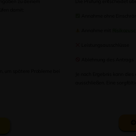
Angaben zu deinem
Die Prüfung entscheidet übe
üfen damit:
Annahme ohne Einschrä
Annahme mit
Risikozus
Leistungsausschlüsse
Ablehnung des Antrags
en, um spätere Probleme bei
Je nach Ergebnis kann dies
ausschließen. Eine sorgfält