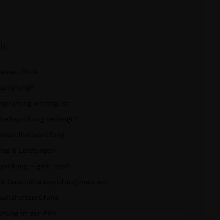
ls
einen Blick
tsprüfung?
prüfung wichtig ist
eitsprüfung verlangt?
Gesundheitsprüfung
rag & Leistungen
prüfung – geht das?
n & Gesundheitsprüfung meistern
sundheitsprüfung
üfung in der PKV