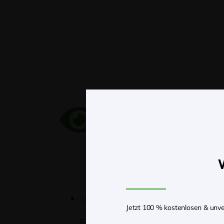
Das W
W
Was ist das?
Jetzt 100 % kostenlosen & unve
Ein Fragebogen zu deinem Gesundheits