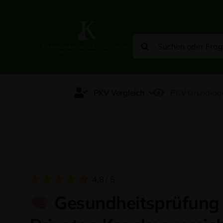
Zum
Inhalt
springen
Suche
nach:
PKV Vergleich
PKV Grundlag
4,8
/
5
Gesundheitsprüfung 