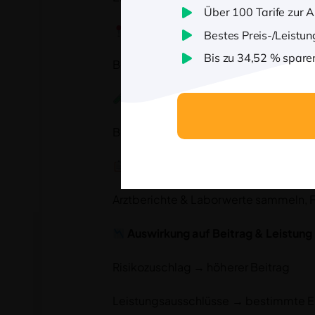
Über 100 Tarife zur 
Warum wichtig?
Bestes Preis-/Leistun
Bis zu 34,52 % spare
Bestimmt Annahme, Risikozuschlag, L
Wann erforderlich?
Bei hohen Leistungen, Komforttarifen
Wie vorbereiten?
Arztberichte & Laborwerte sammeln, Fr
Auswirkung auf Beitrag & Leistung
Risikozuschlag → höherer Beitrag
Leistungsausschlüsse → bestimmte E