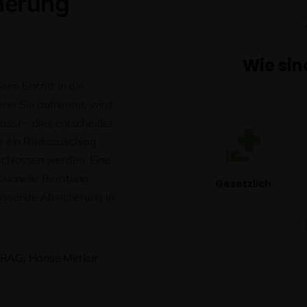
herung
im Eintritt in die
erer Sie aufnimmt, wird
asst – dies entscheidet
 ein Risikozuschlag
chlossen werden. Eine
ssionelle Beratung
assende Absicherung in
 ARAG, Hanse Merkur