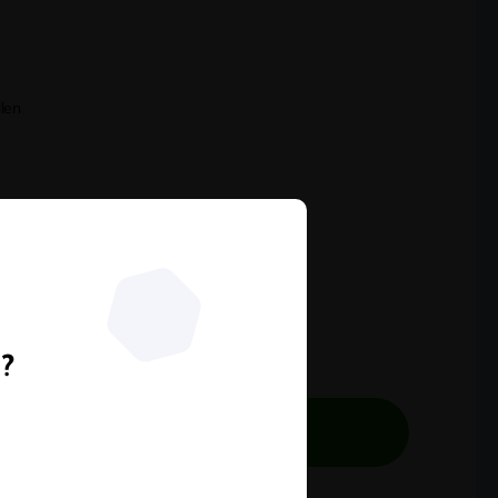
len
n?
 Extra Sparen