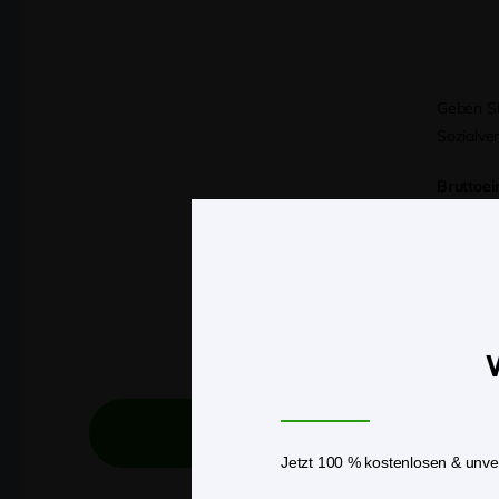
Geben Si
Sozialve
Bruttoei
W
Jetzt Be
Jetzt 100 % kostenlosen & unver