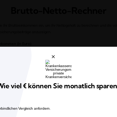
Brutto-Netto-Rechner
e Ihr Bruttoeinkommen ein, um Ihr Nettogehalt zu berechnen und die vol
rsicherungsbeiträge anzuzeigen.
nkommen (in Euro):
Berechnen
ie viel € können Sie monatlich spare
i Der Privaten Krankenversicherung Bis Zu 3.600 € Pro Jahr
bindlichen Vergleich anfordern.