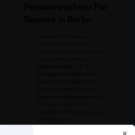
Pensionsrechner Für
Beamte In Berlin
Um den besten Überblick zu
bekommen, sollten Sie einen
Pensionsrechner für Beamte Berlin
nutzen, der alle relevanten
Eingabefelder bietet, z. B. die
Besoldung, Dienstjahre und die
Steuerklasse. Ein umfangreicher
Rechner berücksichtigt auch die
Abzüge durch Krankenversicherung
und Steuern, damit Sie Ihre
Nettopension schnell und zuverlässig
berechnen können.