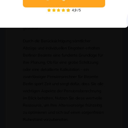
der Pension auswirken. Die Nutzung eines
4,9
/
5
solchen Rechners gibt Sicherheit und hilft, die
finanzielle Zukunft im Ruhestand besser zu
gestalten.
Durch die Berücksichtigung sämtlicher
Abzüge und individuellen Eingaben erhalten
Berliner Beamte eine fundierte Grundlage für
ihre Planung. Ob für eine grobe Schätzung
oder eine detaillierte Kalkulation – ein
zuverlässiger Pensionsrechner für Beamte
Berlin spart Zeit und sorgt dafür, dass Sie alle
wichtigen Aspekte der Pensionsberechnung
im Blick behalten. Nutzen Sie diese wertvolle
Ressource, um Ihre Altersvorsorge frühzeitig
zu optimieren und sich auf einen sorgenfreien
Ruhestand vorzubereiten.