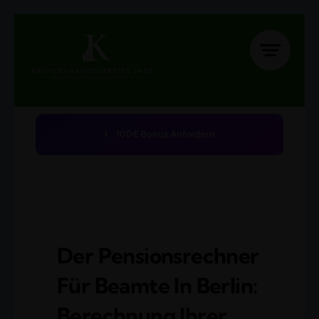
Zum
Inhalt
springen
100€ Bonus Anfordern
Der Pensionsrechner
Für Beamte In Berlin:
Berechnung Ihrer