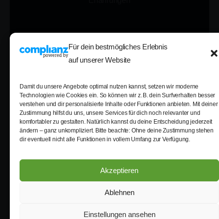
Erfahrungen
0441 249 262 80
Für dein bestmögliches Erlebnis
auf unserer Website
Damit du unsere Angebote optimal nutzen kannst, setzen wir moderne
Technologien wie Cookies ein. So können wir z. B. dein Surfverhalten besser
verstehen und dir personalisierte Inhalte oder Funktionen anbieten. Mit deiner
Zustimmung hilfst du uns, unsere Services für dich noch relevanter und
komfortabler zu gestalten. Natürlich kannst du deine Entscheidung jederzeit
ändern – ganz unkompliziert. Bitte beachte: Ohne deine Zustimmung stehen
dir eventuell nicht alle Funktionen in vollem Umfang zur Verfügung.
Akzeptieren
© 2012 - 2026- Alle Rechte vorbehalten
Ablehnen
Impressum
Datenschutz
Partnerprogramm
Einstellungen ansehen